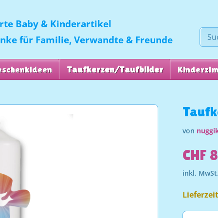
erte Baby & Kinderartikel
enke für Familie, Verwandte & Freunde
eschenkideen
Taufkerzen/Taufbilder
Kinderzi
Taufk
von
nuggik
CHF 
inkl. MwSt
Lieferzei