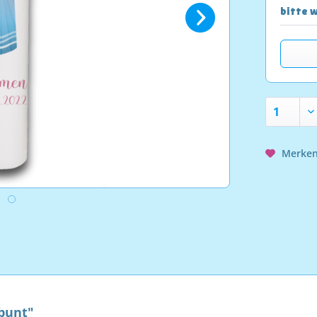
bitte w
Merke
bunt"