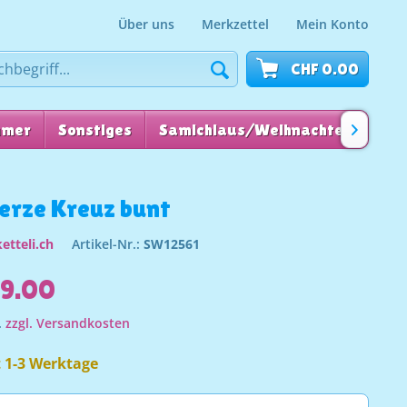
Über uns
Merkzettel
Mein Konto
CHF 0.00
mmer
Sonstiges
Samichlaus/Weihnachten
für

erze Kreuz bunt
etteli.ch
Artikel-Nr.:
SW12561
89.00
.
zzgl. Versandkosten
t 1-3 Werktage