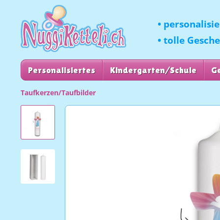
• personalisi
• tolle Gesch
Personalisiertes
Kindergarten/Schule
G
Taufkerzen/Taufbilder