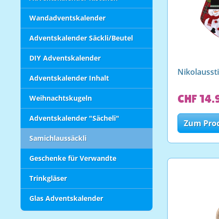
Wandadventskalender
Adventskalender Säckli/Beutel
DIY Adventskalender
Nikolausst
Adventskalender Inhalt
CHF 14.
Weihnachtskugeln
Adventskalender "Sächeli"
Zum Pro
Samichlaussäckli
Geschenke für Verwandte
Trinkgläser
Glas Adventskalender