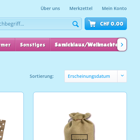
Über uns
Merkzettel
Mein Konto
CHF 0.00
mmer
Sonstiges
Samichlaus/Weihnachten
für

Sortierung: