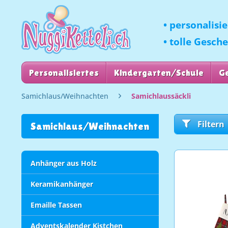
• personalisi
• tolle Gesch
Personalisiertes
Kindergarten/Schule
G
Samichlaus/Weihnachten
Samichlaussäckli
Filtern
Samichlaus/Weihnachten
Anhänger aus Holz
Keramikanhänger
Emaille Tassen
Adventskalender Kistchen