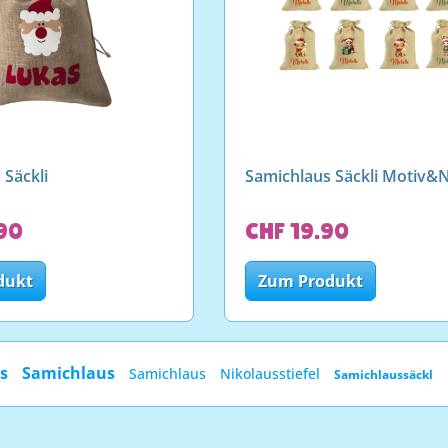
 Säckli
Samichlaus Säckli Motiv
90
CHF 19.90
dukt
Zum Produkt
us
Samichlaus
Samichlaus
Nikolausstiefel
Samichlaussäckl