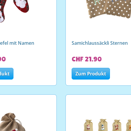
iefel mit Namen
Samichlaussäckli Sternen
90
CHF 21.90
dukt
Zum Produkt