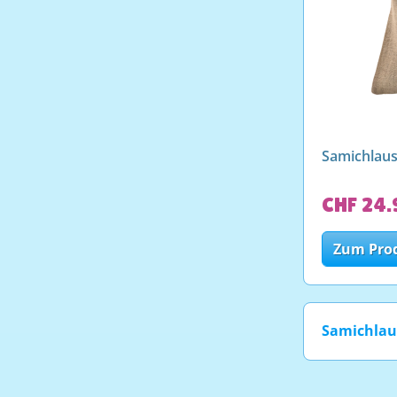
Samichlaus
CHF 24.
Zum Pro
Samichla