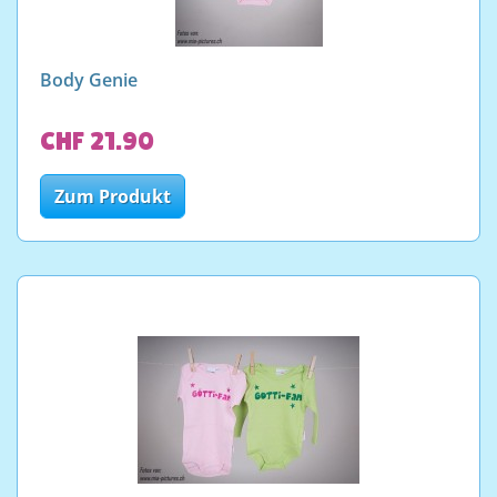
Body Genie
CHF 21.90
Zum Produkt