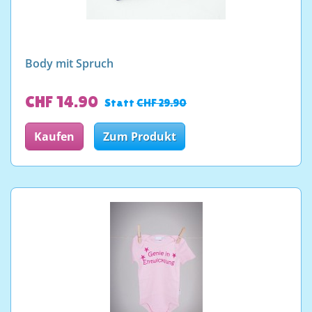
Body mit Spruch
CHF 14.90
Statt
CHF 29.90
Kaufen
Zum Produkt