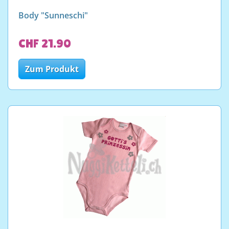
Body "Sunneschi"
CHF 21.90
Zum Produkt