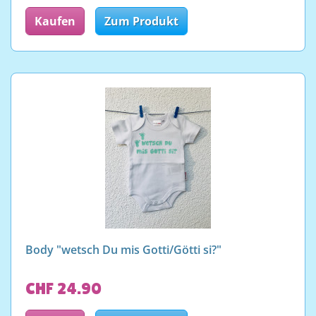
Kaufen
Zum Produkt
Body "wetsch Du mis Gotti/Götti si?"
CHF 24.90