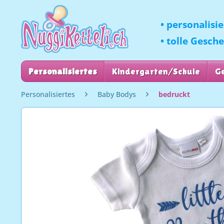
• personalisi
• tolle Gesch
Personalisiertes
Kindergarten/Schule
G
Personalisiertes
Baby Bodys
bedruckt