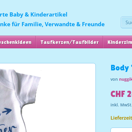
erte Baby & Kinderartikel
enke für Familie, Verwandte & Freunde
eschenkideen
Taufkerzen/Taufbilder
Kinderzi
Body "
von
nuggik
CHF 2
inkl. MwSt
Lieferzei