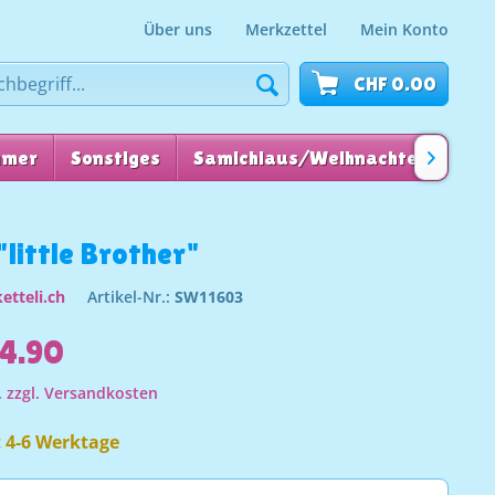
Über uns
Merkzettel
Mein Konto
CHF 0.00
mmer
Sonstiges
Samichlaus/Weihnachten
für

little Brother"
etteli.ch
Artikel-Nr.:
SW11603
4.90
.
zzgl. Versandkosten
t 4-6 Werktage