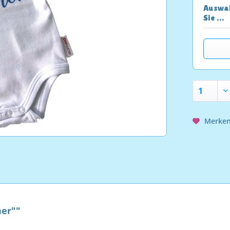
Auswah
Sie …
Merke
her""