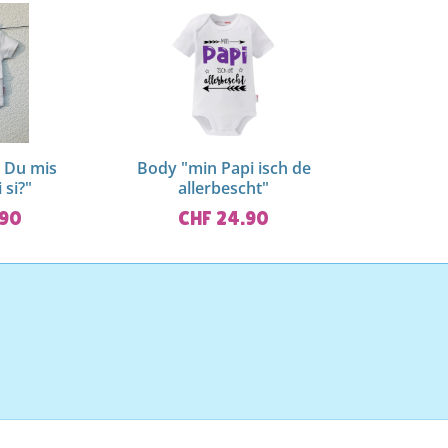
 Du mis
Body "min Papi isch de
 si?"
allerbescht"
.90
CHF 24.90