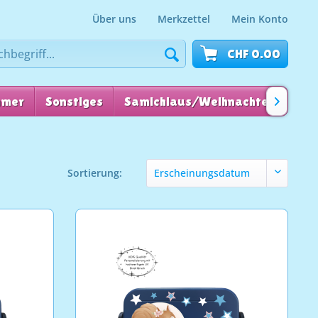
Über uns
Merkzettel
Mein Konto
CHF 0.00
mmer
Sonstiges
Samichlaus/Weihnachten
für

Sortierung: