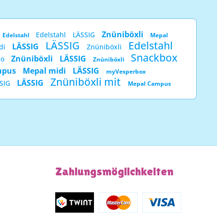
Znüniböxli
Edelstahl
LÄSSIG
Edelstahl
Mepal
LÄSSIG
Edelstahl
LÄSSIG
di
Znüniböxli
Snackbox
Znüniböxli
LÄSSIG
no
Znüniböxli
mpus
Mepal midi
LÄSSIG
myVesperbox
Znüniböxli mit
LÄSSIG
SIG
Mepal Campus
Zahlungsmöglichkeiten