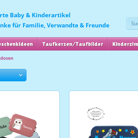
erte Baby & Kinderartikel
enke für Familie, Verwandte & Freunde
eschenkideen
Taufkerzen/Taufbilder
Kinderzi
tdosen