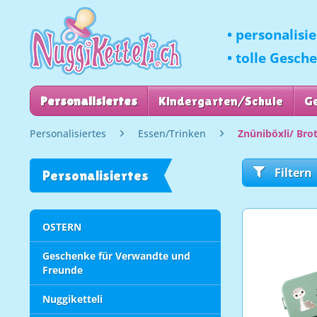
• personalisi
• tolle Gesch
Personalisiertes
Kindergarten/Schule
G
Personalisiertes
Essen/Trinken
Znüniböxli/ Bro
Filtern
Personalisiertes
OSTERN
Geschenke für Verwandte und
Freunde
Nuggiketteli