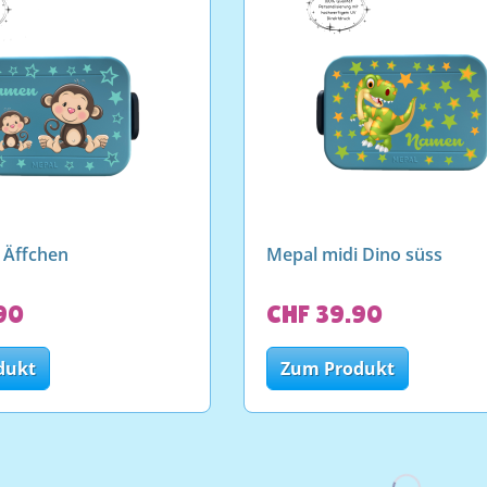
 Äffchen
Mepal midi Dino süss
90
CHF 39.90
dukt
Zum Produkt