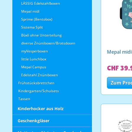
LÄSSIG Edelstahlboxen
Mepal midi
Sprime (Bentobox)
Sistema Split
Böxli ohne Unterteilung
diverse Znüniboxen/Brotsdosen
myVesperboxen
Mepal midi 
little Lunchbox
CHF 39.
Mepal Campus
Edelstahl Znüniboxen
Zum Pro
Frühstücksbrettchen
Kindergarten/Schulsets
Tassen
Kinderhocker aus Holz
Geschenkgläser