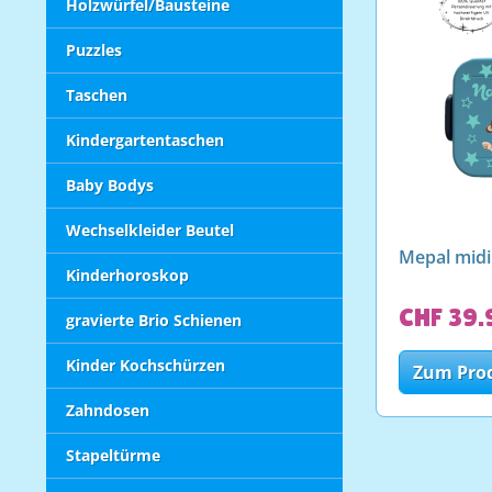
Holzwürfel/Bausteine
Puzzles
Taschen
Kindergartentaschen
Baby Bodys
Wechselkleider Beutel
Mepal midi
Kinderhoroskop
CHF 39.
gravierte Brio Schienen
Kinder Kochschürzen
Zum Pro
Zahndosen
Stapeltürme