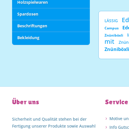
Holzspielwaren
Spardosen
Ed
LÄSSIG
Beschriftungen
Ed
Campus
l
Znüniböxli
Bekleidung
mit
Znün
Znüniböxl
Über uns
Service
Motive un
Sicherheit und Qualität stehen bei der
Fertigung unserer Produkte sowie Auswahl
Info Guts