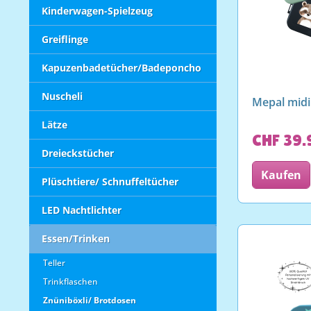
Kinderwagen-Spielzeug
Greiflinge
Kapuzenbadetücher/Badeponcho
Nuscheli
Mepal midi
Lätze
CHF 39.
Dreieckstücher
Kaufen
Plüschtiere/ Schnuffeltücher
LED Nachtlichter
Essen/Trinken
Teller
Trinkflaschen
Znüniböxli/ Brotdosen