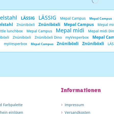
elstahl
LÄSSIG
LÄSSIG
Mepal Campus
Mepal Campus
elstahl
Znüniböxli
Mepal Campus
Znüniböxli
Mepal mi
Mepal midi
ittle lunchbox
Mepal Campus
Mepal midi Di
Mepal Ca
iböxli
Znüniböxli
Znüniböxli Dino
myVesperbox
i
Znüniböxli
Znüniböxli
myVesperbox
LÄS
Mepal Campus
Informationen
d Farbpalette
Impressum
chein einlösen
Versandkosten