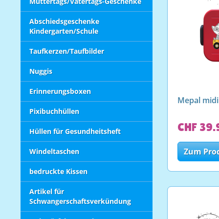
Muttertags/Vatertags-Geschenke
Abschiedsgeschenke
Kindergarten/Schule
Taufkerzen/Taufbilder
Nuggis
Erinnerungsboxen
Mepal midi
Pixibuchhüllen
CHF 39.
Hüllen für Gesundheitsheft
Zum Pro
Windeltaschen
bedruckte Kissen
Artikel für
Schwangerschaftsverkündung