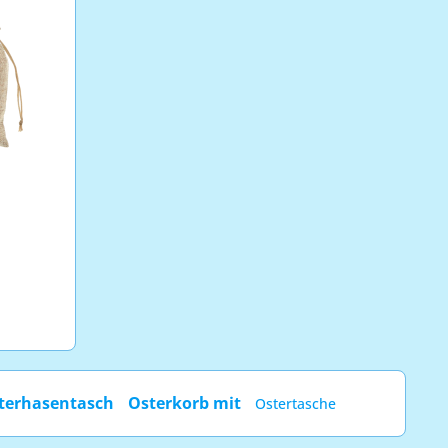
terhasentasch
Osterkorb mit
Ostertasche