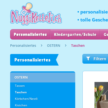
• personalisi
• tolle Gesch
Personalisiertes
Kindergarten/Schule
G
Personalisiertes
OSTERN
Taschen
Filtern
Personalisiertes
OSTERN
Tassen
Taschen
Körbchen/Nestli
Kistchen