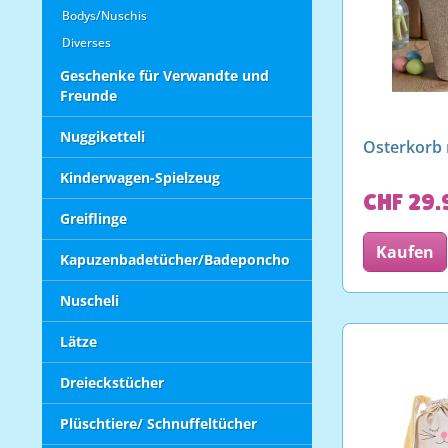
Bodys/Nuschis
Diverses
Geschenke für Verwandte und
Freunde
Nuggiketteli
Osterkorb
Kinderwagen-Spielzeug
CHF 29.
Greiflinge
Kaufen
Kapuzenbadetücher/Badeponcho
Nuscheli
Lätze
Dreieckstücher
Plüschtiere/ Schnuffeltücher