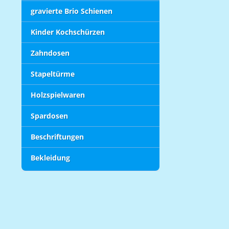
gravierte Brio Schienen
Kinder Kochschürzen
Zahndosen
Stapeltürme
Holzspielwaren
Spardosen
Beschriftungen
Bekleidung