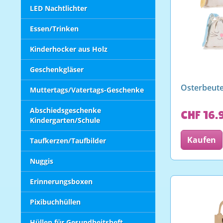
LED Nachtlichter
Essen/Trinken
Kinderhocker aus Holz
Geschenkgläser
Osterbeute
Muttertags/Vatertags-Geschenke
Abschiedsgeschenke
CHF 16.
Kindergarten/Schule
Kaufen
Taufkerzen/Taufbilder
Nuggis
Erinnerungsboxen
Pixibuchhüllen
Hüllen für Gesundheitsheft