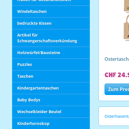
Windeltaschen
bedruckte Kissen
Artikel für
Schwangerschaftsverkündung
Holzwürfel/Bausteine
Ostertasc
Puzzles
CHF 24.
Taschen
Kindergartentaschen
Zum Pro
Baby Bodys
Wechselkleider Beutel
Osterhasen
Kinderhoroskop