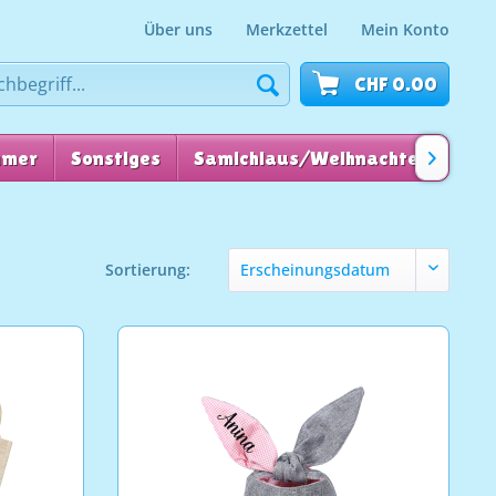
Über uns
Merkzettel
Mein Konto
CHF 0.00
mmer
Sonstiges
Samichlaus/Weihnachten
für

Sortierung: