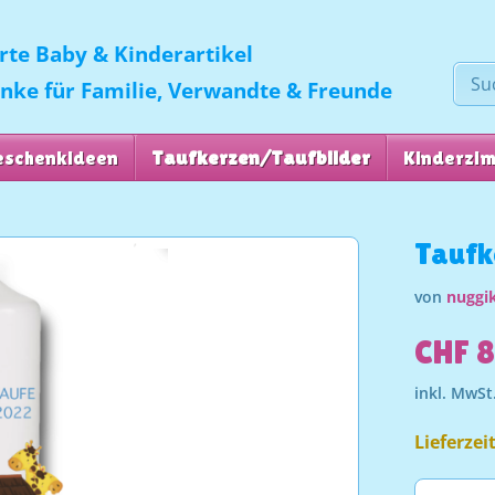
erte Baby & Kinderartikel
enke für Familie, Verwandte & Freunde
eschenkideen
Taufkerzen/Taufbilder
Kinderzi
Taufk
von
nuggik
CHF 
inkl. MwSt
Lieferzei