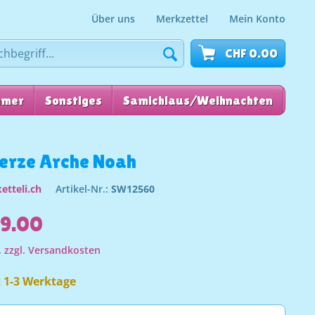
Über uns
Merkzettel
Mein Konto
CHF 0.00
mmer
Sonstiges
Samichlaus/Weihnachten
für
erze Arche Noah
etteli.ch
Artikel-Nr.:
SW12560
89.00
.
zzgl. Versandkosten
t 1-3 Werktage