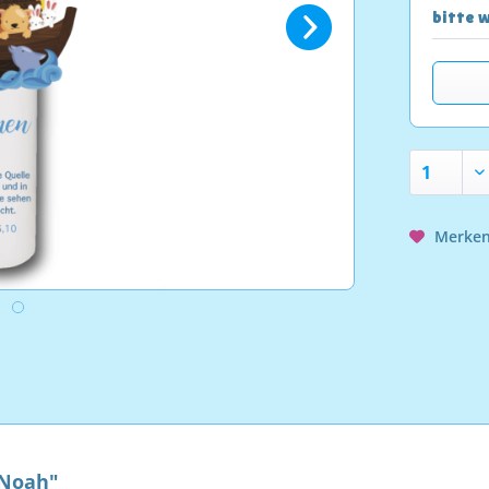
bitte w
Merke
 Noah"