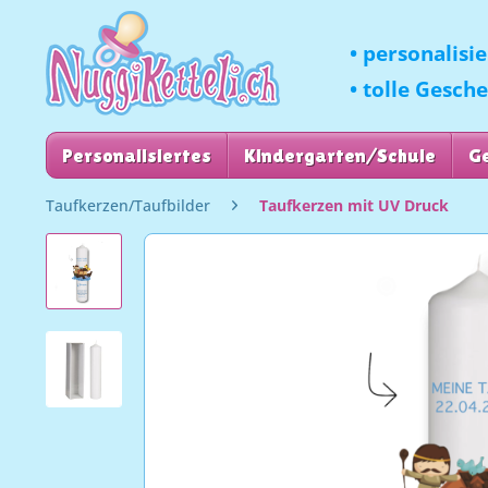
• personalisi
• tolle Gesch
Personalisiertes
Kindergarten/Schule
G
Taufkerzen/Taufbilder
Taufkerzen mit UV Druck