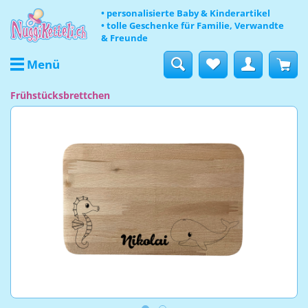
• personalisierte Baby & Kinderartikel
• tolle Geschenke für Familie, Verwandte
& Freunde
Menü
Frühstücksbrettchen