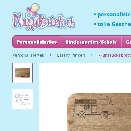
• personalisi
• tolle Gesch
Personalisiertes
Kindergarten/Schule
G
Personalisiertes
Essen/Trinken
Frühstücksbret