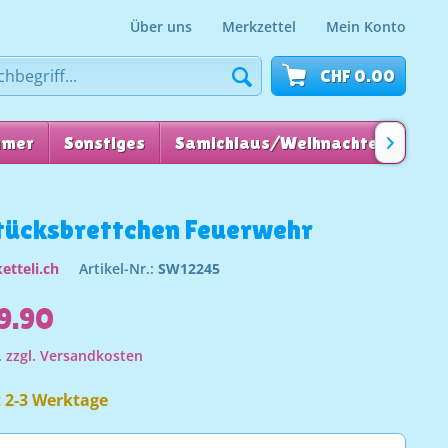
Über uns
Merkzettel
Mein Konto
CHF 0.00
mmer
Sonstiges
Samichlaus/Weihnachten
für

tücksbrettchen Feuerwehr
etteli.ch
Artikel-Nr.:
SW12245
9.90
.
zzgl. Versandkosten
t 2-3 Werktage