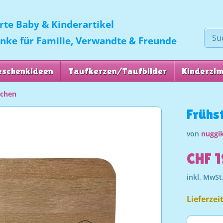
erte Baby & Kinderartikel
enke für Familie, Verwandte & Freunde
eschenkideen
Taufkerzen/Taufbilder
Kinderzi
tchen
Frühs
von
nuggik
CHF 1
inkl. MwSt
Lieferzei