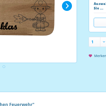
Auswah
Sie …
Merke
chen Feuerwehr"