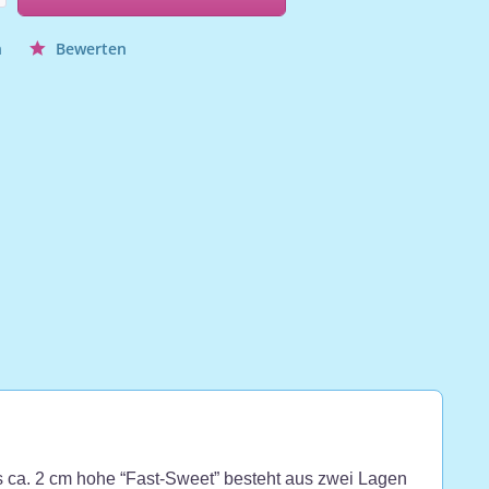
n
Bewerten
as ca. 2 cm hohe “Fast-Sweet” besteht aus zwei Lagen