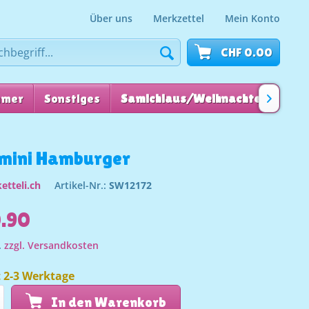
Über uns
Merkzettel
Mein Konto
CHF 0.00
mmer
Sonstiges
Samichlaus/Weihnachten
für

i mini Hamburger
etteli.ch
Artikel-Nr.:
SW12172
0.90
.
zzgl. Versandkosten
t 2-3 Werktage
In den Warenkorb