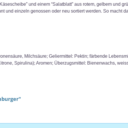
 “Käsescheibe” und einem “Salatblatt” aus rotem, gelbem und g
nnt und einzeln genossen oder neu sortiert werden. So macht 
tronensäure, Milchsäure; Geliermittel: Pektin; färbende Lebens
, Zitrone, Spirulina); Aromen; Überzugsmittel: Bienenwachs, we
mburger"