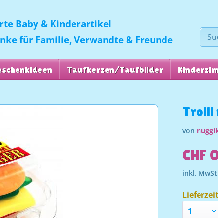
erte Baby & Kinderartikel
enke für Familie, Verwandte & Freunde
eschenkideen
Taufkerzen/Taufbilder
Kinderzi
Troll
von
nuggik
CHF 
inkl. MwSt
Lieferzei