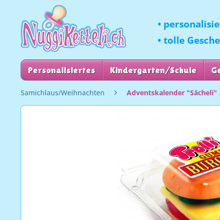
• personalisi
• tolle Gesch
Personalisiertes
Kindergarten/Schule
G
Samichlaus/Weihnachten
Adventskalender "Sächeli"