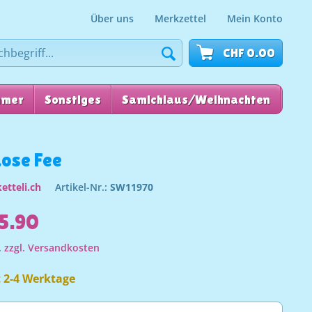
Über uns
Merkzettel
Mein Konto
CHF 0.00
mmer
Sonstiges
Samichlaus/Weihnachten
für
ose Fee
etteli.ch
Artikel-Nr.:
SW11970
5.90
.
zzgl. Versandkosten
t 2-4 Werktage