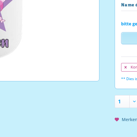
Name d
bitte g
Kon
** Dies is
Merke