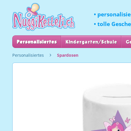
• personalisi
• tolle Gesch
Personalisiertes
Kindergarten/Schule
G
Personalisiertes
Spardosen