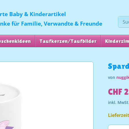
erte Baby & Kinderartikel
enke für Familie, Verwandte & Freunde
eschenkideen
Taufkerzen/Taufbilder
Kinderzi
Spard
von
nuggik
CHF 2
inkl. MwSt
Lieferzei