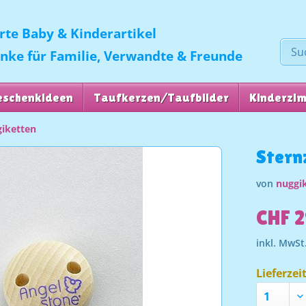
erte Baby & Kinderartikel
enke für Familie, Verwandte & Freunde
eschenkideen
Taufkerzen/Taufbilder
Kinderzi
giketten
Stern
von
nuggik
CHF 2
inkl. MwSt
Lieferzei