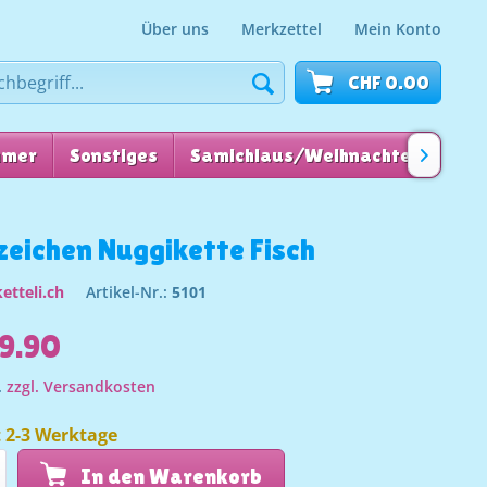
Über uns
Merkzettel
Mein Konto
CHF 0.00
mmer
Sonstiges
Samichlaus/Weihnachten
für

zeichen Nuggikette Fisch
etteli.ch
Artikel-Nr.:
5101
9.90
.
zzgl. Versandkosten
t 2-3 Werktage
In den Warenkorb