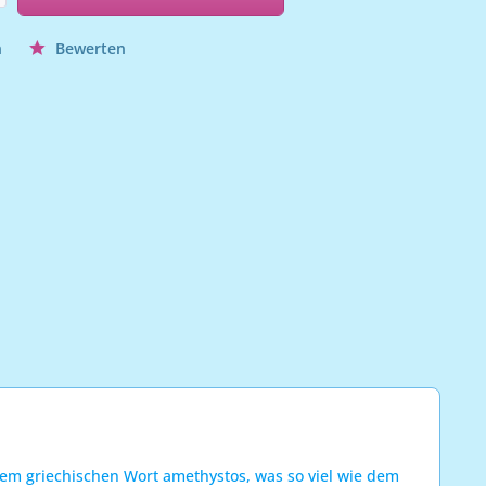
n
Bewerten
 dem griechischen Wort amethystos, was so viel wie dem