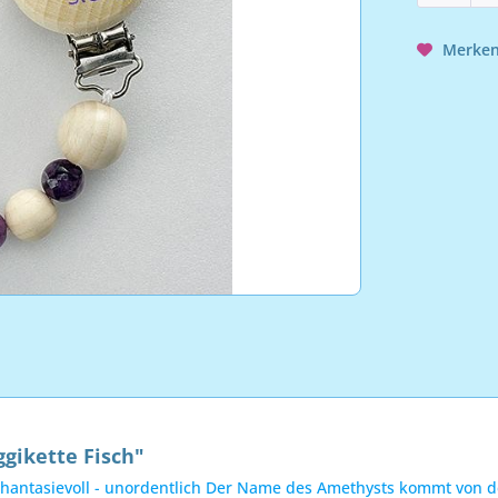
Merke
gikette Fisch"
den, phantasievoll - unordentlich Der Name des Amethysts kommt von