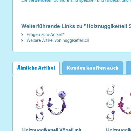
Die verwendeten Schnüre sind speichel- und farbecht und h
Weiterführende Links zu "Holznuggiketteli 
Fragen zum Artikel?
Weitere Artikel von nuggiketteli.ch
Ähnliche Artikel
Kunden kauften auch
Holznuggiketteli Vögeli mit
Holznuggike