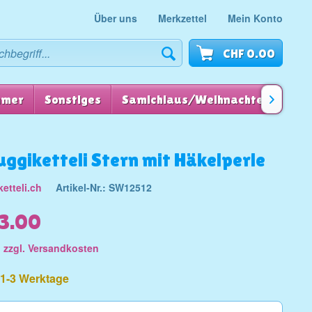
Über uns
Merkzettel
Mein Konto
CHF 0.00
mmer
Sonstiges
Samichlaus/Weihnachten
für

uggiketteli Stern mit Häkelperle
etteli.ch
Artikel-Nr.:
SW12512
23.00
.
zzgl. Versandkosten
t 1-3 Werktage