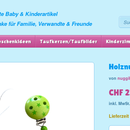
rte Baby & Kinderartikel
nke für Familie, Verwandte & Freunde
eschenkideen
Taufkerzen/Taufbilder
Kinderzi
Holzn
von
nuggik
CHF 
inkl. MwSt
Lieferzei