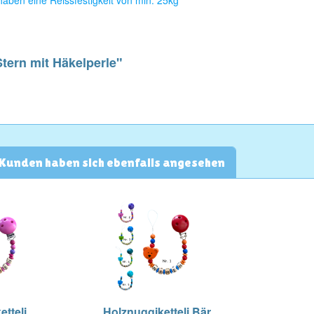
aben eine Reissfestigkeit von min. 25kg
Stern mit Häkelperle"
Kunden haben sich ebenfalls angesehen
tteli
Holznuggiketteli Bär