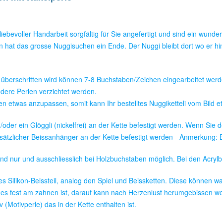
 liebevoller Handarbeit sorgfältig für Sie angefertigt und sind ein wu
 hat das grosse Nuggisuchen ein Ende. Der Nuggi bleibt dort wo er hi
t überschritten wird können 7-8 Buchstaben/Zeichen eingearbeitet we
dere Perlen verzichtet werden.
n etwas anzupassen, somit kann Ihr bestelltes Nuggiketteli vom Bild 
oder ein Glöggli (nickelfrei) an der Kette befestigt werden. Wenn Sie d
 zusätzlicher Beissanhänger an der Kette befestigt werden - Anmerkung: 
ind nur und ausschliesslich bei Holzbuchstaben möglich. Bei den Acryl
es Silikon-Beissteil, analog den Spiel und Beissketten. Diese können w
 es fest am zahnen ist, darauf kann nach Herzenlust herumgebissen w
(Motivperle) das in der Kette enthalten ist.