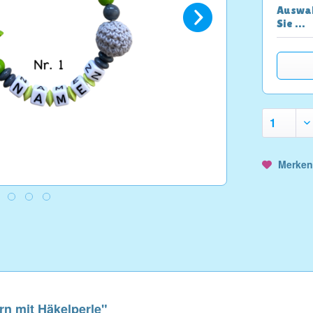
Auswah
Sie …
Merke
rn mit Häkelperle"