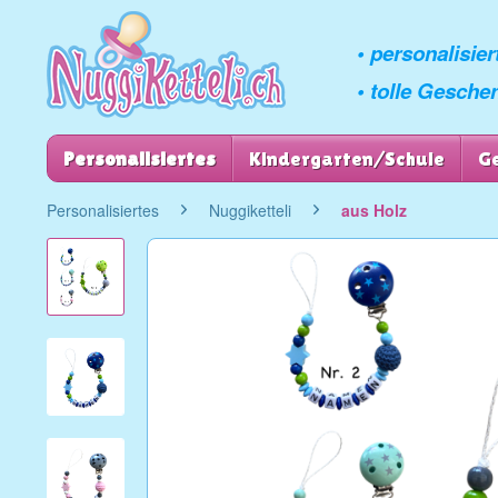
• personalisie
• tolle Gesche
Personalisiertes
Kindergarten/Schule
G
Personalisiertes
Nuggiketteli
aus Holz