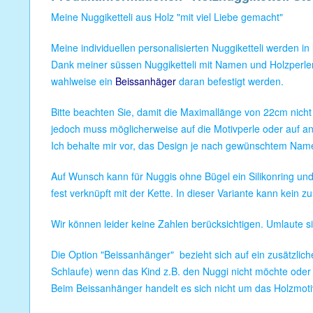
Meine Nuggiketteli aus Holz "mit viel Liebe gemacht"
Meine individuellen personalisierten Nuggiketteli werden in
Dank meiner süssen Nuggiketteli mit Namen und Holzperlen
wahlweise ein
Beissanhäger
daran befestigt werden.
Bitte beachten Sie, damit die Maximallänge von 22cm nich
jedoch muss möglicherweise auf die Motivperle oder auf an
Ich behalte mir vor, das Design je nach gewünschtem Name
Auf Wunsch kann für Nuggis ohne Bügel ein Silikonring und/
fest verknüpft mit der Kette. In dieser Variante kann kein
Wir können leider keine Zahlen berücksichtigen. Umlaute s
Die Option "Beissanhänger" bezieht sich auf ein zusätzlich
Schlaufe) wenn das Kind z.B. den Nuggi nicht möchte oder
Beim Beissanhänger handelt es sich nicht um das Holzmotiv 