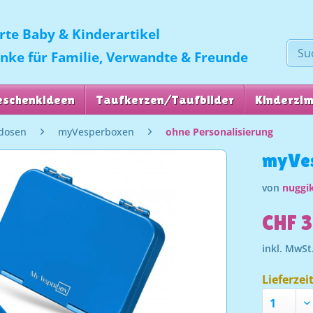
erte Baby & Kinderartikel
enke für Familie, Verwandte & Freunde
eschenkideen
Taufkerzen/Taufbilder
Kinderzi
tdosen
myVesperboxen
ohne Personalisierung
myVes
von
nuggik
CHF 3
inkl. MwSt
Lieferzei