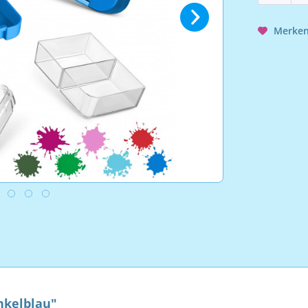
Merke
nkelblau"