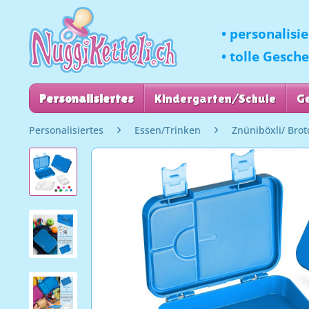
• personalisi
• tolle Gesch
Personalisiertes
Kindergarten/Schule
G
Personalisiertes
Essen/Trinken
Znüniböxli/ Bro