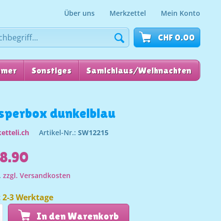
Über uns
Merkzettel
Mein Konto
CHF 0.00
mmer
Sonstiges
Samichlaus/Weihnachten
für
perbox dunkelblau
etteli.ch
Artikel-Nr.:
SW12215
8.90
.
zzgl. Versandkosten
t 2-3 Werktage
In den Warenkorb