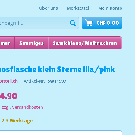
Über uns
Merkzettel
Mein Konto
CHF 0.00
mmer
Sonstiges
Samichlaus/Weihnachten
für
osflasche klein Sterne lila/pink
etteli.ch
Artikel-Nr.:
SW11997
4.90
.
zzgl. Versandkosten
t 2-3 Werktage