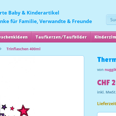
erte Baby & Kinderartikel
enke für Familie, Verwandte & Freunde
eschenkideen
Taufkerzen/Taufbilder
Kinderzi
Trinflaschen 400ml
Therm
von
nuggik
CHF 2
inkl. MwSt
Lieferzei