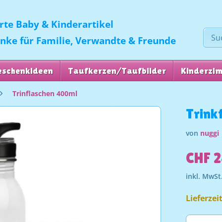
erte Baby & Kinderartikel
enke für Familie, Verwandte & Freunde
eschenkideen
Taufkerzen/Taufbilder
Kinderzi
Trinflaschen 400ml
Trink
von
nuggi
CHF 2
inkl. MwSt
Lieferzei