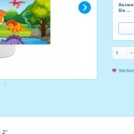
Auswah
Sie …
Merke
 2"