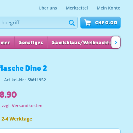
Über uns
Merkzettel
Mein Konto
CHF 0.00
mmer
Sonstiges
Samichlaus/Weihnachten
für

flasche Dino 2
Artikel-Nr.:
SW11952
8.90
.
zzgl. Versandkosten
t 2-4 Werktage