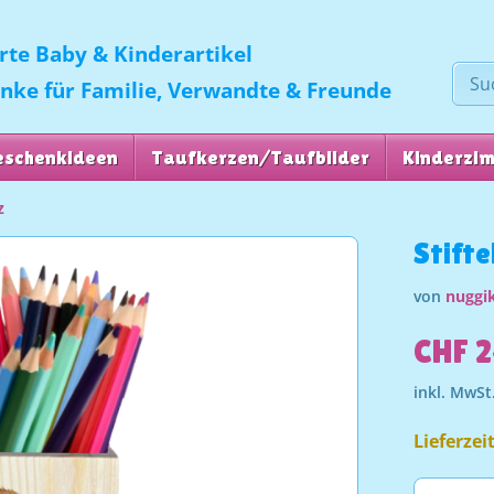
erte Baby & Kinderartikel
enke für Familie, Verwandte & Freunde
eschenkideen
Taufkerzen/Taufbilder
Kinderzi
z
Stifte
von
nuggik
CHF 2
inkl. MwSt
Lieferzei