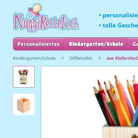
• personalisi
• tolle Gesch
Personalisiertes
Kindergarten/Schule
G
Kindergarten/Schule
Stiftehalter
aus Kiefernhol