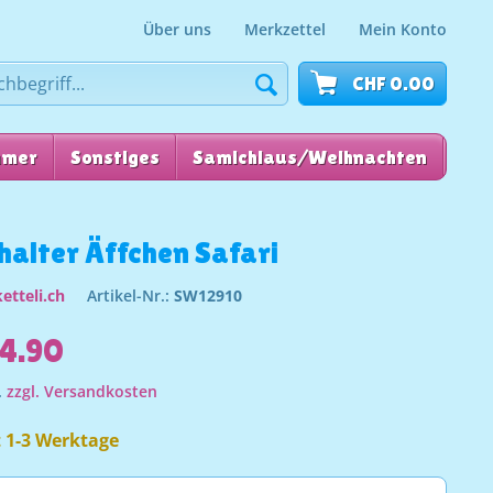
Über uns
Merkzettel
Mein Konto
CHF 0.00
mmer
Sonstiges
Samichlaus/Weihnachten
für
halter Äffchen Safari
etteli.ch
Artikel-Nr.:
SW12910
4.90
.
zzgl. Versandkosten
t 1-3 Werktage