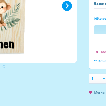
Name d
bitte g
Kon
** Dies is
Merke