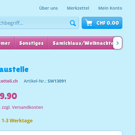
Über uns
Merkzettel
Mein Konto
CHF 0.00
mmer
Sonstiges
Samichlaus/Weihnachten
für

austelle
etteli.ch
Artikel-Nr.:
SW13091
9.90
.
zzgl. Versandkosten
t 1-3 Werktage