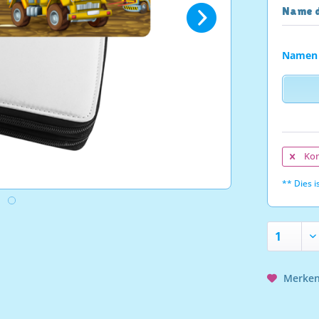
Name d
Namen
Kon
** Dies is
Merke