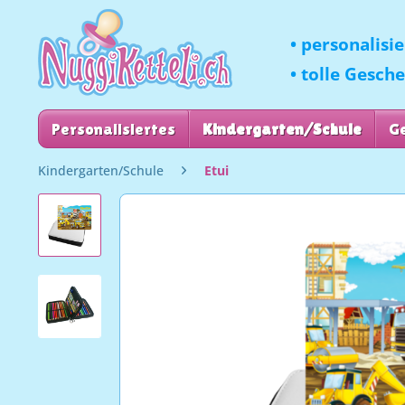
• personalisi
• tolle Gesch
Personalisiertes
Kindergarten/Schule
G
Kindergarten/Schule
Etui