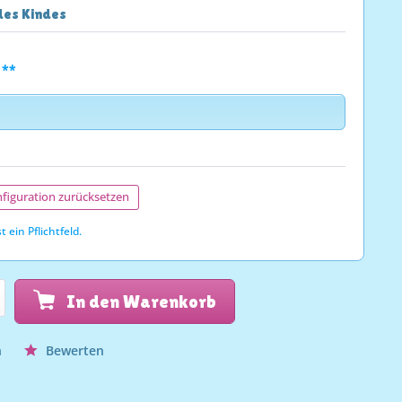
es Kindes
 **
figuration zurücksetzen
t ein Pflichtfeld.
In den Warenkorb
n
Bewerten