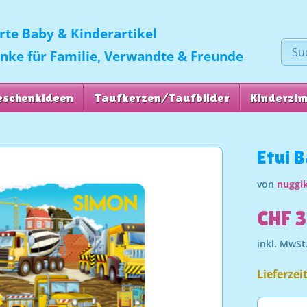
erte Baby & Kinderartikel
enke für Familie, Verwandte & Freunde
eschenkideen
Taufkerzen/Taufbilder
Kinderzi
Etui B
von
nuggik
CHF 3
inkl. MwSt
Lieferzei