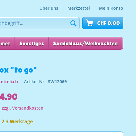
Über uns
Merkzettel
Mein Konto
CHF 0.00
mmer
Sonstiges
Samichlaus/Weihnachten
für
ox "to go"
etteli.ch
Artikel-Nr.:
SW12069
4.90
.
zzgl. Versandkosten
t 2-3 Werktage