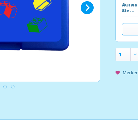
Auswah
Sie …
Merke