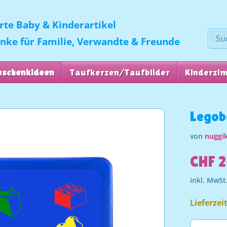
erte Baby & Kinderartikel
enke für Familie, Verwandte & Freunde
eschenkideen
Taufkerzen/Taufbilder
Kinderzi
Legob
von
nuggik
CHF 2
inkl. MwSt
Lieferzei